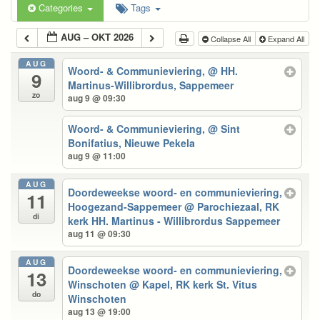
Categories
Tags
AUG – OKT 2026
Collapse All
Expand All
AUG
Woord- & Communieviering,
@ HH.
9
Martinus-Willibrordus, Sappemeer
zo
aug 9 @ 09:30
Woord- & Communieviering,
@ Sint
Bonifatius, Nieuwe Pekela
aug 9 @ 11:00
AUG
Doordeweekse woord- en communieviering,
11
Hoogezand-Sappemeer
@ Parochiezaal, RK
di
kerk HH. Martinus - Willibrordus Sappemeer
aug 11 @ 09:30
AUG
Doordeweekse woord- en communieviering,
13
Winschoten
@ Kapel, RK kerk St. Vitus
do
Winschoten
aug 13 @ 19:00