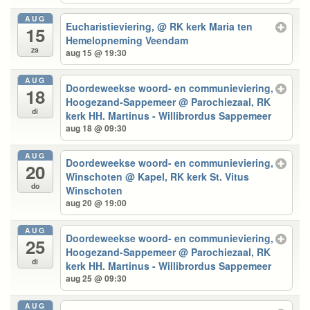
AUG
Eucharistieviering,
@ RK kerk Maria ten
15
Hemelopneming Veendam
za
aug 15 @ 19:30
AUG
Doordeweekse woord- en communieviering,
18
Hoogezand-Sappemeer
@ Parochiezaal, RK
di
kerk HH. Martinus - Willibrordus Sappemeer
aug 18 @ 09:30
AUG
Doordeweekse woord- en communieviering,
20
Winschoten
@ Kapel, RK kerk St. Vitus
do
Winschoten
aug 20 @ 19:00
AUG
Doordeweekse woord- en communieviering,
25
Hoogezand-Sappemeer
@ Parochiezaal, RK
di
kerk HH. Martinus - Willibrordus Sappemeer
aug 25 @ 09:30
AUG