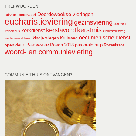
TREFWOORDEN
Doordeweekse vieringen
advent
bedevaart
eucharistieviering
gezinsviering
jaar van
kerstmis
kerstavond
kerkdienst
franciscus
kinderkruisweg
oecumenische dienst
kindje wiegen
Kruisweg
kinderwoorddienst
Paaswake
Pasen 2018
pastorale hulp
open deur
Rozenkrans
woord- en communieviering
COMMUNIE THUIS ONTVANGEN?