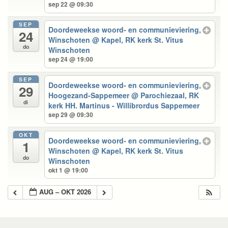
sep 22 @ 09:30
SEP
Doordeweekse woord- en communieviering,
24
Winschoten
@ Kapel, RK kerk St. Vitus
do
Winschoten
sep 24 @ 19:00
SEP
Doordeweekse woord- en communieviering,
29
Hoogezand-Sappemeer
@ Parochiezaal, RK
di
kerk HH. Martinus - Willibrordus Sappemeer
sep 29 @ 09:30
OKT
Doordeweekse woord- en communieviering,
1
Winschoten
@ Kapel, RK kerk St. Vitus
do
Winschoten
okt 1 @ 19:00
AUG – OKT 2026