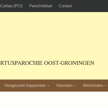
Caritas (PCI)
Parochieblad
Contact
ERTUSPAROCHIE OOST-GRONINGEN
Hoogezand-Sappemeer
Veendam
Winschoten