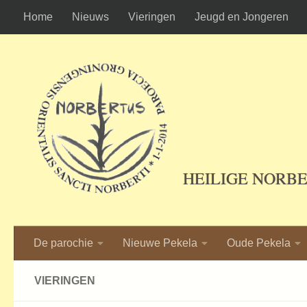
Home
Nieuws
Vieringen
Jeugd en Jongeren
Ga naar de inhoud
HEILIGE NORB
De parochie
Nieuwe Pekela
Oude Pekela
VIERINGEN