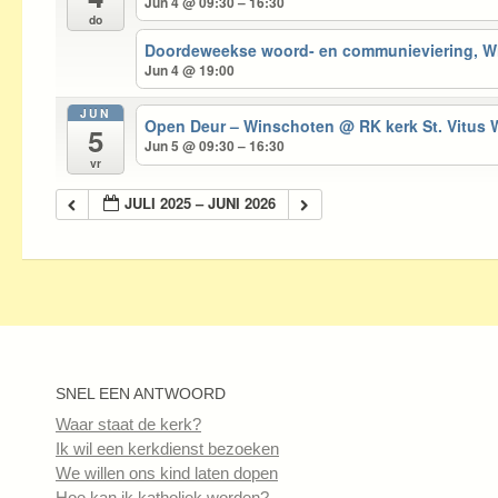
Jun 4 @ 09:30 – 16:30
do
Doordeweekse woord- en communieviering, 
Jun 4 @ 19:00
JUN
Open Deur – Winschoten
@ RK kerk St. Vitus
5
Jun 5 @ 09:30 – 16:30
vr
JULI 2025 – JUNI 2026
SNEL EEN ANTWOORD
Waar staat de kerk?
Ik wil een kerkdienst bezoeken
We willen ons kind laten dopen
Hoe kan ik katholiek worden?