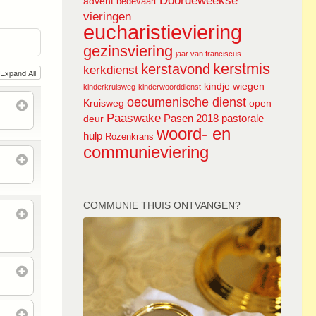
Doordeweekse
advent
bedevaart
vieringen
eucharistieviering
gezinsviering
jaar van franciscus
kerstmis
kerstavond
kerkdienst
Expand All
kindje wiegen
kinderkruisweg
kinderwoorddienst
oecumenische dienst
Kruisweg
open
Paaswake
Pasen 2018
pastorale
deur
woord- en
hulp
Rozenkrans
communieviering
COMMUNIE THUIS ONTVANGEN?