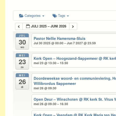
Categories
Tags
JULI 2025 – JUNI 2026
JUL
Pastor Nellie Hamersma-Sluis
30
Jul 30 2025 @ 00:00 – Jun 7 2027 @ 23:59
wo
MEI
Kerk Open – Hoogezand-Sappemeer
@ RK kerk
23
mei 23 @ 13:30 – 15:30
za
MEI
Doordeweekse woord- en communieviering, 
26
Willibrordus Sappemeer
di
mei 26 @ 09:30
Open Deur – Winschoten
@ RK kerk St. Vitus
mei 26 @ 09:30 – 16:30
Kerk Open – Veendam
@ RK Kerk Maria ten 