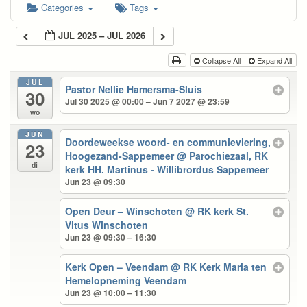
Categories
Tags
JUL 2025 – JUL 2026
Collapse All
Expand All
JUL
Pastor Nellie Hamersma-Sluis
30
Jul 30 2025 @ 00:00 – Jun 7 2027 @ 23:59
wo
JUN
Doordeweekse woord- en communieviering,
23
Hoogezand-Sappemeer
@ Parochiezaal, RK
di
kerk HH. Martinus - Willibrordus Sappemeer
Jun 23 @ 09:30
Open Deur – Winschoten
@ RK kerk St.
Vitus Winschoten
Jun 23 @ 09:30 – 16:30
Kerk Open – Veendam
@ RK Kerk Maria ten
Hemelopneming Veendam
Jun 23 @ 10:00 – 11:30