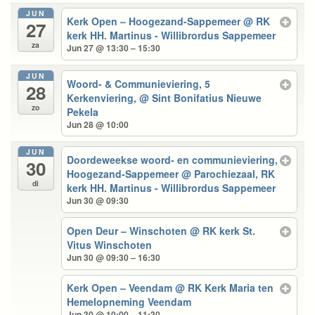
JUN
Kerk Open – Hoogezand-Sappemeer
@ RK
27
kerk HH. Martinus - Willibrordus Sappemeer
za
Jun 27 @ 13:30 – 15:30
JUN
Woord- & Communieviering, 5
28
Kerkenviering,
@ Sint Bonifatius Nieuwe
zo
Pekela
Jun 28 @ 10:00
JUN
Doordeweekse woord- en communieviering,
30
Hoogezand-Sappemeer
@ Parochiezaal, RK
di
kerk HH. Martinus - Willibrordus Sappemeer
Jun 30 @ 09:30
Open Deur – Winschoten
@ RK kerk St.
Vitus Winschoten
Jun 30 @ 09:30 – 16:30
Kerk Open – Veendam
@ RK Kerk Maria ten
Hemelopneming Veendam
Jun 30 @ 10:00 – 11:30