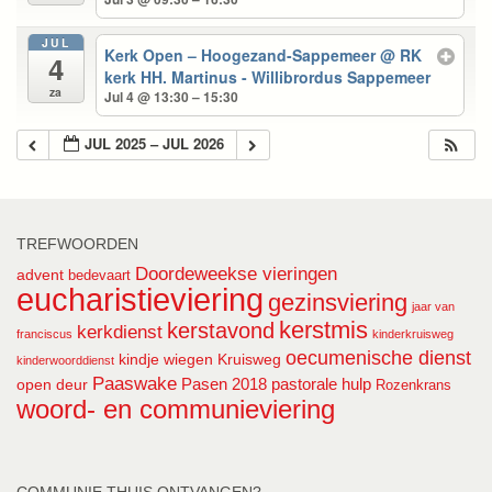
JUL
Kerk Open – Hoogezand-Sappemeer
@ RK
4
kerk HH. Martinus - Willibrordus Sappemeer
za
Jul 4 @ 13:30 – 15:30
JUL 2025 – JUL 2026
TREFWOORDEN
Doordeweekse vieringen
advent
bedevaart
eucharistieviering
gezinsviering
jaar van
kerstmis
kerstavond
kerkdienst
franciscus
kinderkruisweg
oecumenische dienst
kindje wiegen
Kruisweg
kinderwoorddienst
Paaswake
Pasen 2018
pastorale hulp
open deur
Rozenkrans
woord- en communieviering