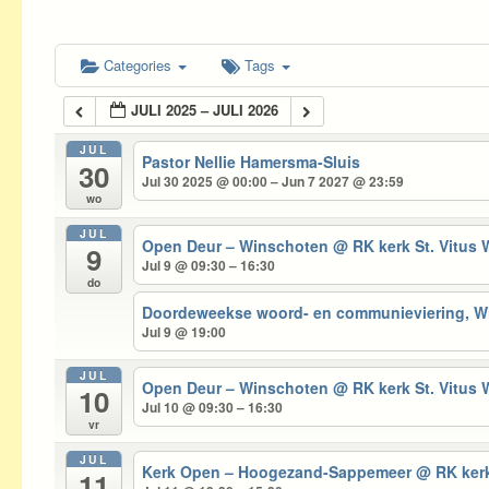
Categories
Tags
JULI 2025 – JULI 2026
JUL
Pastor Nellie Hamersma-Sluis
30
Jul 30 2025 @ 00:00 – Jun 7 2027 @ 23:59
wo
JUL
Open Deur – Winschoten
@ RK kerk St. Vitus
9
Jul 9 @ 09:30 – 16:30
do
Doordeweekse woord- en communieviering, 
Jul 9 @ 19:00
JUL
Open Deur – Winschoten
@ RK kerk St. Vitus
10
Jul 10 @ 09:30 – 16:30
vr
JUL
Kerk Open – Hoogezand-Sappemeer
@ RK kerk
11