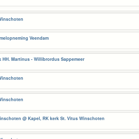
 Winschoten
Hemelopneming Veendam
 HH. Martinus - Willibrordus Sappemeer
 Winschoten
 Winschoten
Winschoten
@ Kapel, RK kerk St. Vitus Winschoten