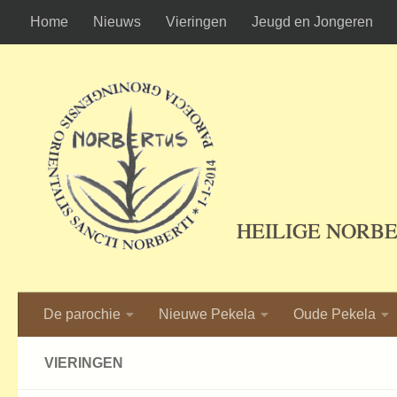
Home
Nieuws
Vieringen
Jeugd en Jongeren
Ga naar de inhoud
HEILIGE NORB
De parochie
Nieuwe Pekela
Oude Pekela
VIERINGEN