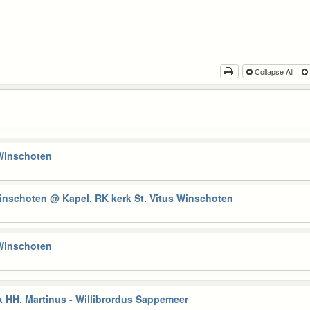
Collapse All
 Winschoten
Winschoten
@ Kapel, RK kerk St. Vitus Winschoten
 Winschoten
 HH. Martinus - Willibrordus Sappemeer