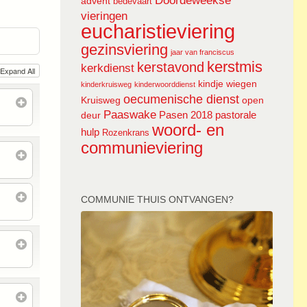
Doordeweekse
advent
bedevaart
vieringen
eucharistieviering
gezinsviering
jaar van franciscus
kerstmis
kerstavond
kerkdienst
Expand All
kindje wiegen
kinderkruisweg
kinderwoorddienst
oecumenische dienst
Kruisweg
open
Paaswake
Pasen 2018
pastorale
deur
woord- en
hulp
Rozenkrans
communieviering
COMMUNIE THUIS ONTVANGEN?