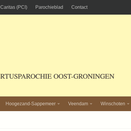
Caritas (PCI)
Parochieblad
Contact
ERTUSPAROCHIE OOST-GRONINGEN
Hoogezand-Sappemeer
Veendam
Winschoten