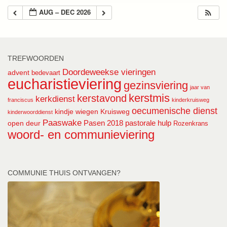
AUG – DEC 2026
TREFWOORDEN
Doordeweekse vieringen
advent
bedevaart
eucharistieviering
gezinsviering
jaar van
kerstmis
kerstavond
kerkdienst
franciscus
kinderkruisweg
oecumenische dienst
kindje wiegen
Kruisweg
kinderwoorddienst
Paaswake
Pasen 2018
pastorale hulp
open deur
Rozenkrans
woord- en communieviering
COMMUNIE THUIS ONTVANGEN?