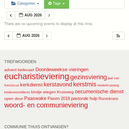
Categories
Tags
AUG 2026
There are no upcoming events to display at this time.
AUG 2026
TREFWOORDEN
Doordeweekse vieringen
advent
bedevaart
eucharistieviering
gezinsviering
jaar van
kerstmis
kerstavond
kerkdienst
franciscus
kinderkruisweg
oecumenische dienst
kindje wiegen
Kruisweg
kinderwoorddienst
Paaswake
Pasen 2018
pastorale hulp
open deur
Rozenkrans
woord- en communieviering
COMMUNIE THUIS ONTVANGEN?