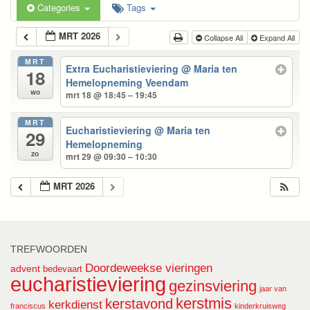
Categories
Tags
MRT 2026
Collapse All
Expand All
MRT
Extra Eucharistieviering
@ Maria ten
18
Hemelopneming Veendam
wo
mrt 18 @ 18:45 – 19:45
MRT
Eucharistieviering
@ Maria ten
29
Hemelopneming
zo
mrt 29 @ 09:30 – 10:30
MRT 2026
TREFWOORDEN
Doordeweekse vieringen
advent
bedevaart
eucharistieviering
gezinsviering
jaar van
kerstmis
kerstavond
kerkdienst
franciscus
kinderkruisweg