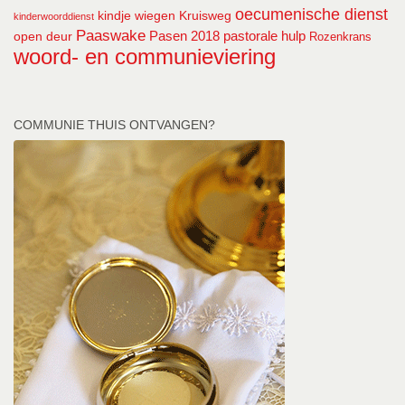
oecumenische dienst
kindje wiegen
Kruisweg
kinderwoorddienst
Paaswake
Pasen 2018
pastorale hulp
open deur
Rozenkrans
woord- en communieviering
COMMUNIE THUIS ONTVANGEN?