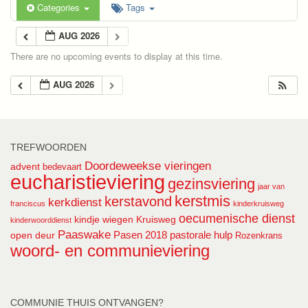
Categories
Tags
AUG 2026
There are no upcoming events to display at this time.
AUG 2026
TREFWOORDEN
Doordeweekse vieringen
advent
bedevaart
eucharistieviering
gezinsviering
jaar van
kerstmis
kerstavond
kerkdienst
franciscus
kinderkruisweg
oecumenische dienst
kindje wiegen
Kruisweg
kinderwoorddienst
Paaswake
Pasen 2018
pastorale hulp
open deur
Rozenkrans
woord- en communieviering
COMMUNIE THUIS ONTVANGEN?