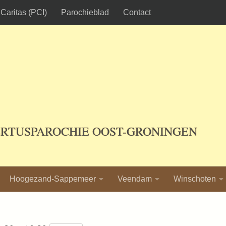
Caritas (PCI)
Parochieblad
Contact
ERTUSPAROCHIE OOST-GRONINGEN
Hoogezand-Sappemeer
Veendam
Winschoten