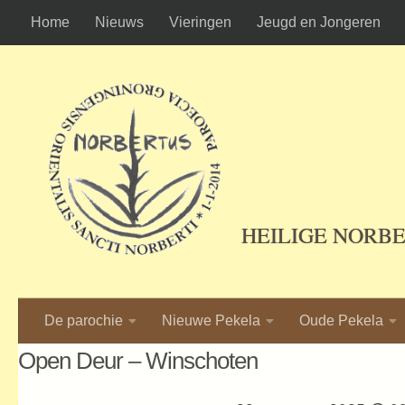
Home
Nieuws
Vieringen
Jeugd en Jongeren
Ga naar de inhoud
HEILIGE NORB
De parochie
Nieuwe Pekela
Oude Pekela
Open Deur – Winschoten