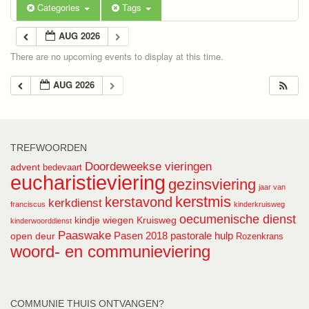
Categories
Tags
AUG 2026
There are no upcoming events to display at this time.
AUG 2026
TREFWOORDEN
Doordeweekse vieringen
advent
bedevaart
eucharistieviering
gezinsviering
jaar van
kerstmis
kerstavond
kerkdienst
franciscus
kinderkruisweg
oecumenische dienst
kindje wiegen
Kruisweg
kinderwoorddienst
Paaswake
Pasen 2018
pastorale hulp
open deur
Rozenkrans
woord- en communieviering
COMMUNIE THUIS ONTVANGEN?