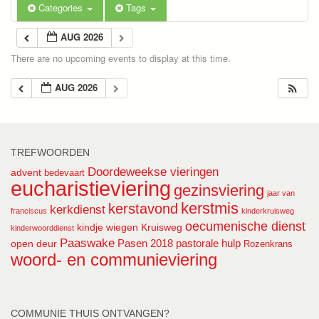
Categories
Tags
AUG 2026
There are no upcoming events to display at this time.
AUG 2026
TREFWOORDEN
Doordeweekse vieringen
advent
bedevaart
eucharistieviering
gezinsviering
jaar van
kerstmis
kerstavond
kerkdienst
franciscus
kinderkruisweg
oecumenische dienst
kindje wiegen
Kruisweg
kinderwoorddienst
Paaswake
Pasen 2018
pastorale hulp
open deur
Rozenkrans
woord- en communieviering
COMMUNIE THUIS ONTVANGEN?