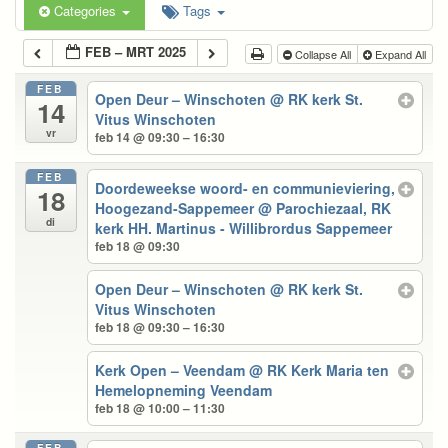
Categories
Tags
FEB – MRT 2025
Collapse All
Expand All
FEB
Open Deur – Winschoten
@ RK kerk St.
14
Vitus Winschoten
vr
feb 14 @ 09:30 – 16:30
FEB
Doordeweekse woord- en communieviering,
18
Hoogezand-Sappemeer
@ Parochiezaal, RK
di
kerk HH. Martinus - Willibrordus Sappemeer
feb 18 @ 09:30
Open Deur – Winschoten
@ RK kerk St.
Vitus Winschoten
feb 18 @ 09:30 – 16:30
Kerk Open – Veendam
@ RK Kerk Maria ten
Hemelopneming Veendam
feb 18 @ 10:00 – 11:30
FEB