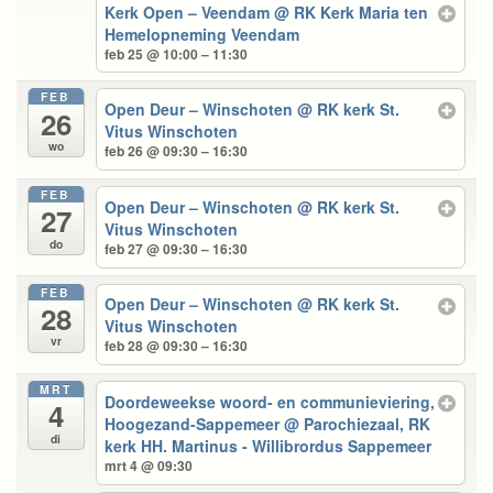
Kerk Open – Veendam
@ RK Kerk Maria ten
Hemelopneming Veendam
feb 25 @ 10:00 – 11:30
FEB
Open Deur – Winschoten
@ RK kerk St.
26
Vitus Winschoten
wo
feb 26 @ 09:30 – 16:30
FEB
Open Deur – Winschoten
@ RK kerk St.
27
Vitus Winschoten
do
feb 27 @ 09:30 – 16:30
FEB
Open Deur – Winschoten
@ RK kerk St.
28
Vitus Winschoten
vr
feb 28 @ 09:30 – 16:30
MRT
Doordeweekse woord- en communieviering,
4
Hoogezand-Sappemeer
@ Parochiezaal, RK
di
kerk HH. Martinus - Willibrordus Sappemeer
mrt 4 @ 09:30