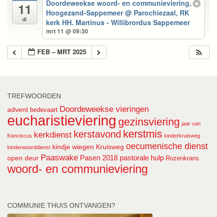
Doordeweekse woord- en communieviering,
11
Hoogezand-Sappemeer
@ Parochiezaal, RK
di
kerk HH. Martinus - Willibrordus Sappemeer
mrt 11 @ 09:30
FEB – MRT 2025
TREFWOORDEN
Doordeweekse vieringen
advent
bedevaart
eucharistieviering
gezinsviering
jaar van
kerstmis
kerstavond
kerkdienst
franciscus
kinderkruisweg
oecumenische dienst
kindje wiegen
Kruisweg
kinderwoorddienst
Paaswake
Pasen 2018
pastorale hulp
open deur
Rozenkrans
woord- en communieviering
COMMUNIE THUIS ONTVANGEN?