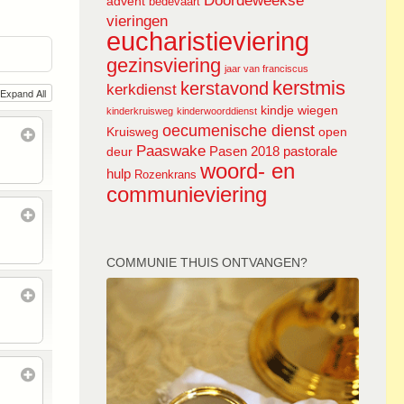
Doordeweekse
advent
bedevaart
vieringen
eucharistieviering
gezinsviering
jaar van franciscus
kerstmis
kerstavond
kerkdienst
Expand All
kindje wiegen
kinderkruisweg
kinderwoorddienst
oecumenische dienst
Kruisweg
open
Paaswake
Pasen 2018
pastorale
deur
woord- en
hulp
Rozenkrans
communieviering
COMMUNIE THUIS ONTVANGEN?