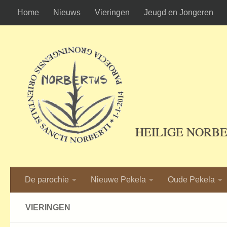
Home
Nieuws
Vieringen
Jeugd en Jongeren
Ga naar de inhoud
HEILIGE NORB
De parochie
Nieuwe Pekela
Oude Pekela
VIERINGEN