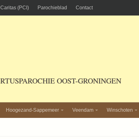
Caritas (PCI)
Parochieblad
Contact
ERTUSPAROCHIE OOST-GRONINGEN
Hoogezand-Sappemeer
Veendam
Winschoten