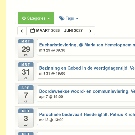
Categories
Tags
MAART 2026 – JUNI 2027
MRT
Eucharistieviering,
@ Maria ten Hemelopnemi
29
mrt 29 @ 09:30
zo
MRT
Bezinning en Gebed in de veertigdagentijd, 
31
mrt 31 @ 19:00
di
APR
Doordeweekse woord- en communieviering, 
7
apr 7 @ 19:00
di
MEI
Parochiële bedevaart Heede
@ St. Petrus Kirc
3
mei 3 @ 13:00
zo
MEI