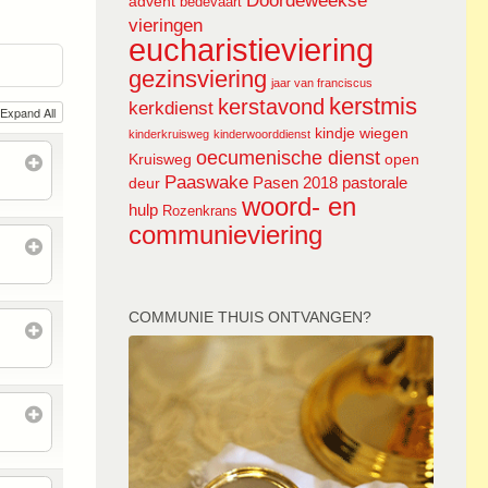
Doordeweekse
advent
bedevaart
vieringen
eucharistieviering
gezinsviering
jaar van franciscus
kerstmis
kerstavond
kerkdienst
Expand All
kindje wiegen
kinderkruisweg
kinderwoorddienst
oecumenische dienst
Kruisweg
open
Paaswake
Pasen 2018
pastorale
deur
woord- en
hulp
Rozenkrans
communieviering
COMMUNIE THUIS ONTVANGEN?