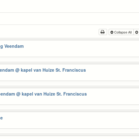
Collapse All
ng Veendam
Veendam
@ kapel van Huize St. Franciscus
Veendam
@ kapel van Huize St. Franciscus
he