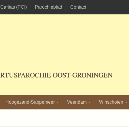
Caritas (PCI)
Parochieblad
Contact
ERTUSPAROCHIE OOST-GRONINGEN
Hoogezand-Sappemeer
Veendam
Winschoten