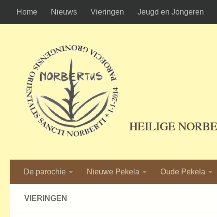
Home
Nieuws
Vieringen
Jeugd en Jongeren
Ga naar de inhoud
HEILIGE NORB
De parochie
Nieuwe Pekela
Oude Pekela
VIERINGEN